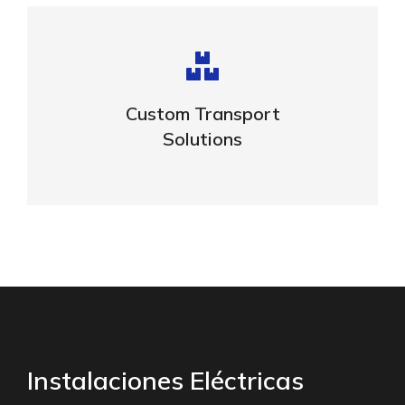
Complex logistic solutions for your
business
Custom Transport
Solutions
VIEW DETAILS
Instalaciones Eléctricas